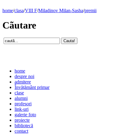
home
/
clasa
/
VIII F
/
Miladinov Milan-Sasha
/
premii
Cãutare
home
despre noi
admitere
Învăţământ primar
clase
alumni
profesori
link-uri
galerie foto
proiecte
bibliotecă
contact