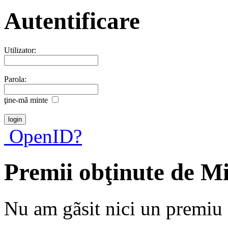
Autentificare
Utilizator:
Parola:
ţine-mã minte
OpenID?
Premii obţinute de M
Nu am gãsit nici un premiu a