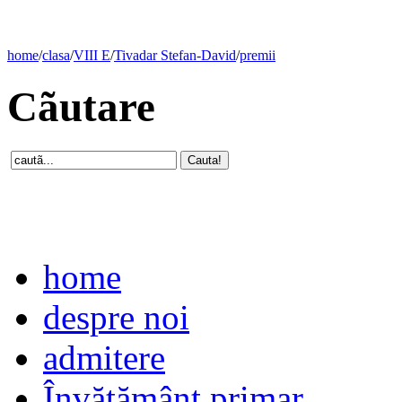
home
/
clasa
/
VIII E
/
Tivadar Stefan-David
/
premii
Cãutare
home
despre noi
admitere
Învăţământ primar