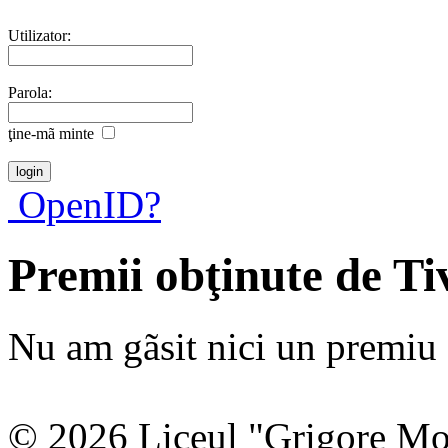
Utilizator:
Parola:
ţine-mã minte
OpenID?
Premii obţinute de T
Nu am gãsit nici un premiu a
© 2026 Liceul "Grigore Moi