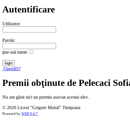
Autentificare
Utilizator:
Parola:
ţine-mã minte
OpenID?
Premii obţinute de Pelecaci Sof
Nu am gãsit nici un premiu asociat acestui elev.
© 2026 Liceul "Grigore Moisil" Timişoara
Powered by
WSP 0.4.7