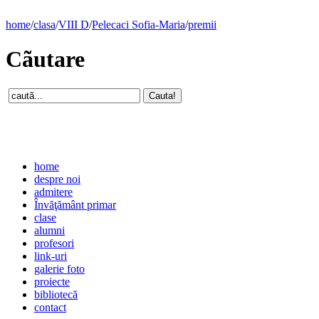
home
/
clasa
/
VIII D
/
Pelecaci Sofia-Maria
/
premii
Cãutare
home
despre noi
admitere
Învăţământ primar
clase
alumni
profesori
link-uri
galerie foto
proiecte
bibliotecă
contact