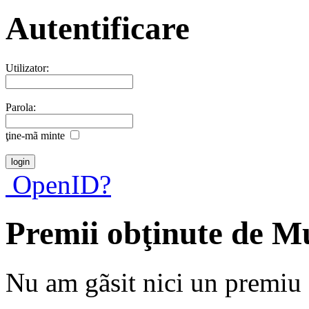
Autentificare
Utilizator:
Parola:
ţine-mã minte
OpenID?
Premii obţinute de 
Nu am gãsit nici un premiu a