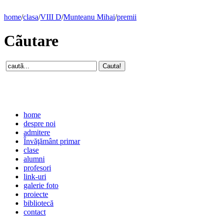
home
/
clasa
/
VIII D
/
Munteanu Mihai
/
premii
Cãutare
home
despre noi
admitere
Învăţământ primar
clase
alumni
profesori
link-uri
galerie foto
proiecte
bibliotecă
contact