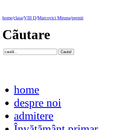
home
/
clasa
/
VIII D
/
Marcovici Miruna
/
premii
Cãutare
home
despre noi
admitere
Învăţământ primar