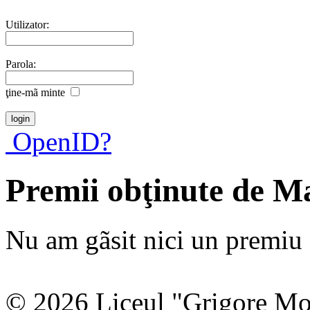
Utilizator:
Parola:
ţine-mã minte
OpenID?
Premii obţinute de M
Nu am gãsit nici un premiu a
© 2026 Liceul "Grigore Moi