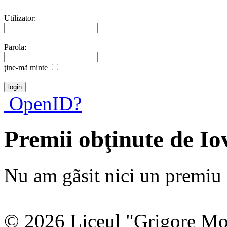
Utilizator:
Parola:
ţine-mã minte
OpenID?
Premii obţinute de I
Nu am gãsit nici un premiu a
© 2026 Liceul "Grigore Moi