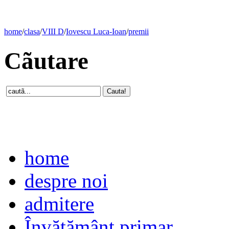
home
/
clasa
/
VIII D
/
Iovescu Luca-Ioan
/
premii
Cãutare
home
despre noi
admitere
Învăţământ primar