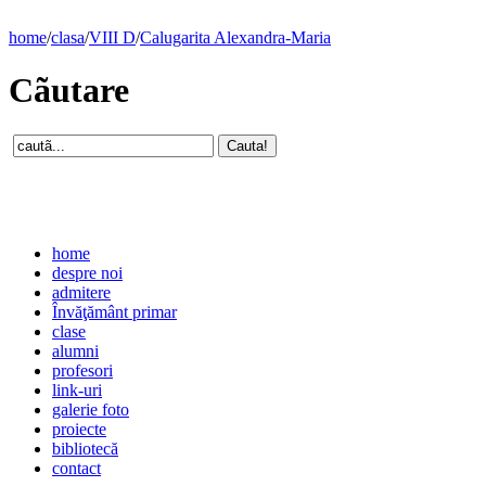
home
/
clasa
/
VIII D
/
Calugarita Alexandra-Maria
Cãutare
home
despre noi
admitere
Învăţământ primar
clase
alumni
profesori
link-uri
galerie foto
proiecte
bibliotecă
contact