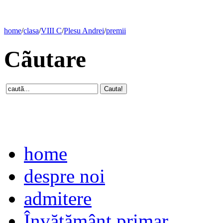
home
/
clasa
/
VIII C
/
Plesu Andrei
/
premii
Cãutare
home
despre noi
admitere
Învăţământ primar