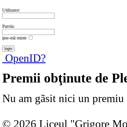
Utilizator:
Parola:
ţine-mã minte
OpenID?
Premii obţinute de Pl
Nu am gãsit nici un premiu a
© 2026 Liceul "Grigore Moi