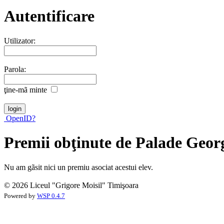
Autentificare
Utilizator:
Parola:
ţine-mã minte
OpenID?
Premii obţinute de Palade Georg
Nu am gãsit nici un premiu asociat acestui elev.
© 2026 Liceul "Grigore Moisil" Timişoara
Powered by
WSP 0.4.7