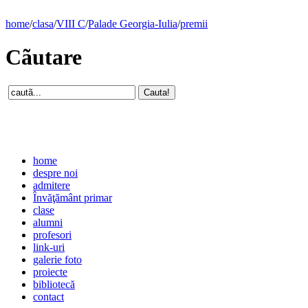
home
/
clasa
/
VIII C
/
Palade Georgia-Iulia
/
premii
Cãutare
home
despre noi
admitere
Învăţământ primar
clase
alumni
profesori
link-uri
galerie foto
proiecte
bibliotecă
contact