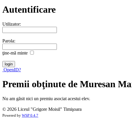
Autentificare
Utilizator:
Parola:
ţine-mã minte
OpenID?
Premii obţinute de Muresan M
Nu am gãsit nici un premiu asociat acestui elev.
© 2026 Liceul "Grigore Moisil" Timişoara
Powered by
WSP 0.4.7