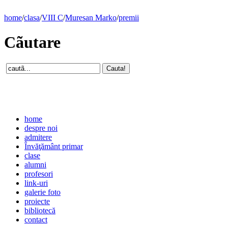
home
/
clasa
/
VIII C
/
Muresan Marko
/
premii
Cãutare
home
despre noi
admitere
Învăţământ primar
clase
alumni
profesori
link-uri
galerie foto
proiecte
bibliotecă
contact