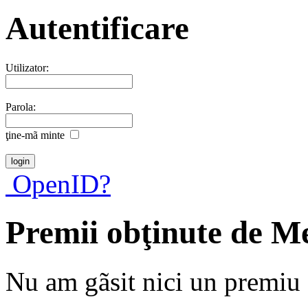
Autentificare
Utilizator:
Parola:
ţine-mã minte
OpenID?
Premii obţinute de M
Nu am gãsit nici un premiu a