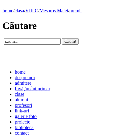
home
/
clasa
/
VIII C
/
Mesaros Matei
/
premii
Cãutare
home
despre noi
admitere
Învăţământ primar
clase
alumni
profesori
link-uri
galerie foto
proiecte
bibliotecă
contact