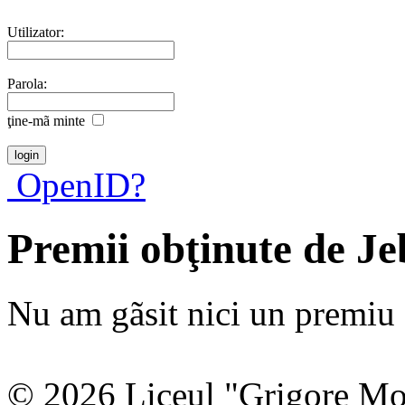
Utilizator:
Parola:
ţine-mã minte
OpenID?
Premii obţinute de Je
Nu am gãsit nici un premiu a
© 2026 Liceul "Grigore Moi