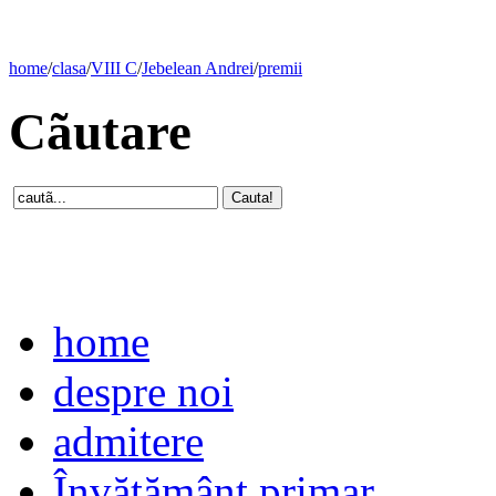
home
/
clasa
/
VIII C
/
Jebelean Andrei
/
premii
Cãutare
home
despre noi
admitere
Învăţământ primar