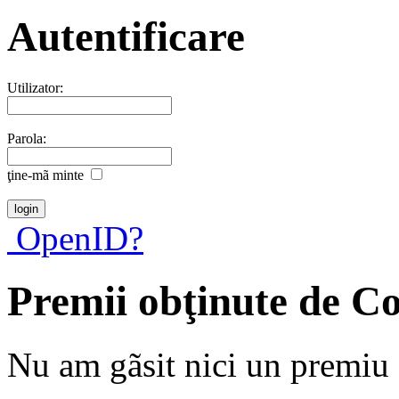
Autentificare
Utilizator:
Parola:
ţine-mã minte
OpenID?
Premii obţinute de C
Nu am gãsit nici un premiu a