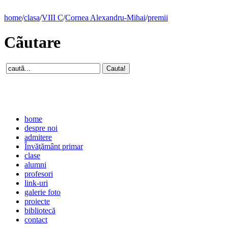
home
/
clasa
/
VIII C
/
Cornea Alexandru-Mihai
/
premii
Cãutare
home
despre noi
admitere
Învăţământ primar
clase
alumni
profesori
link-uri
galerie foto
proiecte
bibliotecă
contact