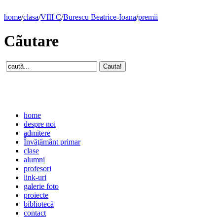
home
/
clasa
/
VIII C
/
Burescu Beatrice-Ioana
/
premii
Cãutare
home
despre noi
admitere
Învăţământ primar
clase
alumni
profesori
link-uri
galerie foto
proiecte
bibliotecă
contact