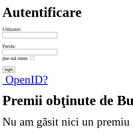
Autentificare
Utilizator:
Parola:
ţine-mã minte
OpenID?
Premii obţinute de B
Nu am gãsit nici un premiu a