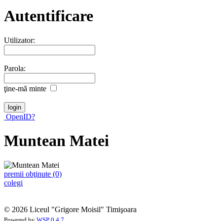
Autentificare
Utilizator:
Parola:
ţine-mã minte
OpenID?
Muntean Matei
premii obţinute (0)
colegi
© 2026 Liceul "Grigore Moisil" Timişoara
Powered by
WSP 0.4.7