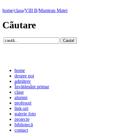
home
/
clasa
/
VIII B
/
Muntean Matei
Cãutare
home
despre noi
admitere
Învăţământ primar
clase
alumni
profesori
link-uri
galerie foto
proiecte
bibliotecă
contact