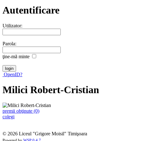
Autentificare
Utilizator:
Parola:
ţine-mã minte
OpenID?
Milici Robert-Cristian
premii obţinute (0)
colegi
© 2026 Liceul "Grigore Moisil" Timişoara
Powered by
WSP 0.4.7