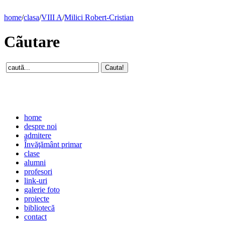
home
/
clasa
/
VIII A
/
Milici Robert-Cristian
Cãutare
home
despre noi
admitere
Învăţământ primar
clase
alumni
profesori
link-uri
galerie foto
proiecte
bibliotecă
contact