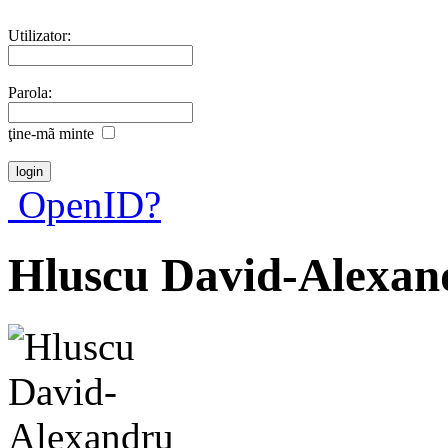
Utilizator:
Parola:
ţine-mã minte
OpenID?
Hluscu David-Alexan