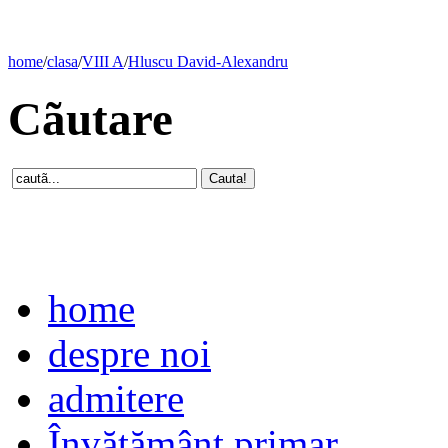
home
/
clasa
/
VIII A
/
Hluscu David-Alexandru
Cãutare
home
despre noi
admitere
Învăţământ primar