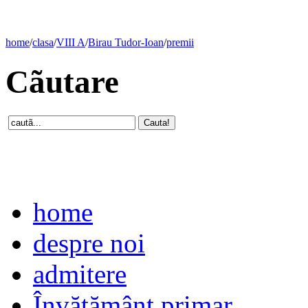
home
/
clasa
/
VIII A
/
Birau Tudor-Ioan
/
premii
Cãutare
home
despre noi
admitere
Învăţământ primar