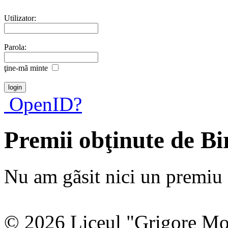
Utilizator:
Parola:
ţine-mã minte
OpenID?
Premii obţinute de B
Nu am gãsit nici un premiu a
© 2026 Liceul "Grigore Moi