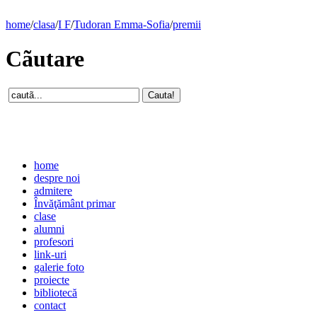
home
/
clasa
/
I F
/
Tudoran Emma-Sofia
/
premii
Cãutare
home
despre noi
admitere
Învăţământ primar
clase
alumni
profesori
link-uri
galerie foto
proiecte
bibliotecă
contact