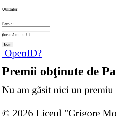
Utilizator:
Parola:
ţine-mã minte
OpenID?
Premii obţinute de Pa
Nu am gãsit nici un premiu a
© 2026 Liceul "Grigore Moi