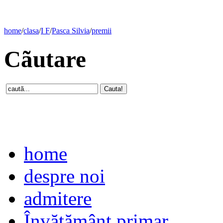
home
/
clasa
/
I F
/
Pasca Silvia
/
premii
Cãutare
home
despre noi
admitere
Învăţământ primar