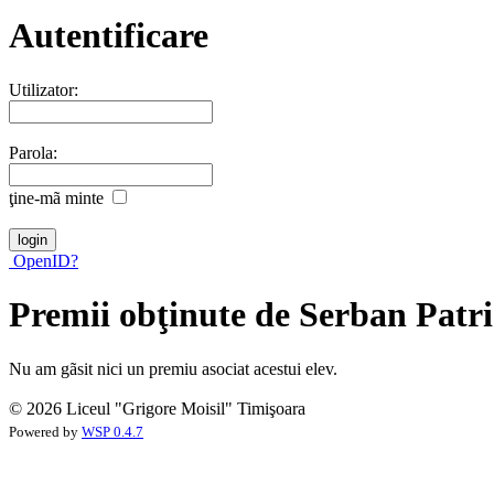
Autentificare
Utilizator:
Parola:
ţine-mã minte
OpenID?
Premii obţinute de Serban Patr
Nu am gãsit nici un premiu asociat acestui elev.
© 2026 Liceul "Grigore Moisil" Timişoara
Powered by
WSP 0.4.7