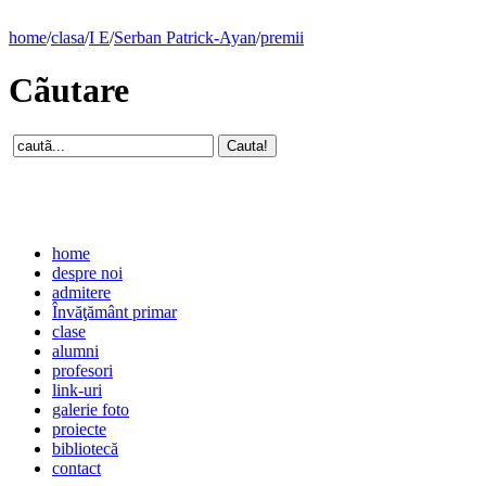
home
/
clasa
/
I E
/
Serban Patrick-Ayan
/
premii
Cãutare
home
despre noi
admitere
Învăţământ primar
clase
alumni
profesori
link-uri
galerie foto
proiecte
bibliotecă
contact