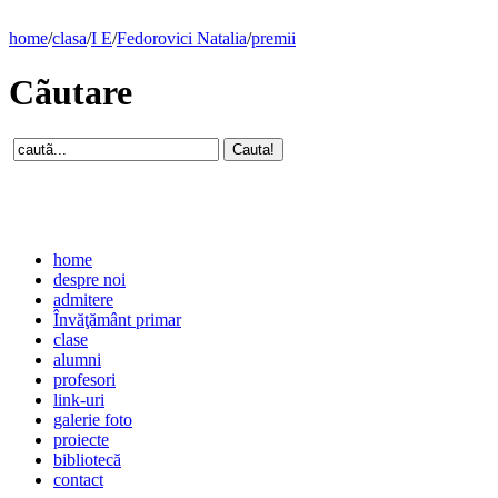
home
/
clasa
/
I E
/
Fedorovici Natalia
/
premii
Cãutare
home
despre noi
admitere
Învăţământ primar
clase
alumni
profesori
link-uri
galerie foto
proiecte
bibliotecă
contact