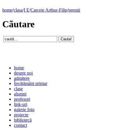
home
/
clasa
/
I E
/
Carceie Arthur-Filip
/
premii
Cãutare
home
despre noi
admitere
Învăţământ primar
clase
alumni
profesori
link-uri
galerie foto
proiecte
bibliotecă
contact