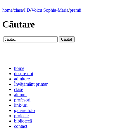
home
/
clasa
/
I D
/
Voicu Sophia-Maria
/
premii
Cãutare
home
despre noi
admitere
Învăţământ primar
clase
alumni
profesori
link-uri
galerie foto
proiecte
bibliotecă
contact