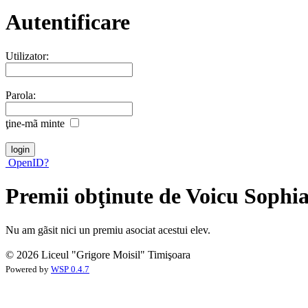
Autentificare
Utilizator:
Parola:
ţine-mã minte
OpenID?
Premii obţinute de Voicu Sophi
Nu am gãsit nici un premiu asociat acestui elev.
© 2026 Liceul "Grigore Moisil" Timişoara
Powered by
WSP 0.4.7