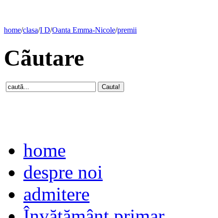
home
/
clasa
/
I D
/
Oanta Emma-Nicole
/
premii
Cãutare
home
despre noi
admitere
Învăţământ primar