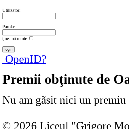
Utilizator:
Parola:
ţine-mã minte
OpenID?
Premii obţinute de 
Nu am gãsit nici un premiu a
© 2026 Liceul "Grigore Moi