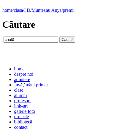
home
/
clasa
/
I D
/
Munteanu Anya
/
premii
Cãutare
home
despre noi
admitere
Învăţământ primar
clase
alumni
profesori
link-uri
galerie foto
proiecte
bibliotecă
contact