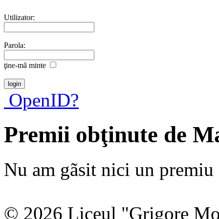
Utilizator:
Parola:
ţine-mã minte
OpenID?
Premii obţinute de M
Nu am gãsit nici un premiu a
© 2026 Liceul "Grigore Moi