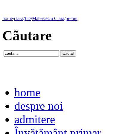
home
/
clasa
/
I D
/
Mateisescu Clara
/
premii
Cãutare
home
despre noi
admitere
Învăţământ primar