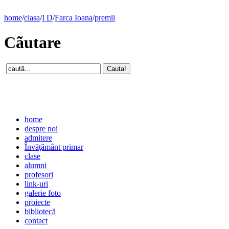
home
/
clasa
/
I D
/
Farca Ioana
/
premii
Cãutare
home
despre noi
admitere
Învăţământ primar
clase
alumni
profesori
link-uri
galerie foto
proiecte
bibliotecă
contact