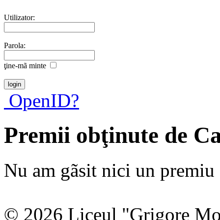
Utilizator:
Parola:
ţine-mã minte
OpenID?
Premii obţinute de C
Nu am gãsit nici un premiu a
© 2026 Liceul "Grigore Moi