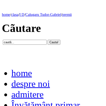
home
/
clasa
/
I D
/
Calugaru Tudor-Gabriel
/
premii
Cãutare
home
despre noi
admitere
Învăţământ primar