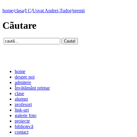
home
/
clasa
/
I C
/
Usvat Andrei-Tudor
/
premii
Cãutare
home
despre noi
admitere
Învăţământ primar
clase
alumni
profesori
link-uri
galerie foto
proiecte
bibliotecă
contact