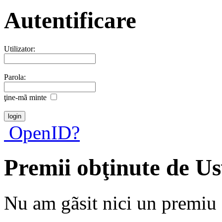
Autentificare
Utilizator:
Parola:
ţine-mã minte
OpenID?
Premii obţinute de U
Nu am gãsit nici un premiu a