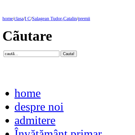
home
/
clasa
/
I C
/
Salagean Tudor-Catalin
/
premii
Cãutare
home
despre noi
admitere
Învăţământ primar