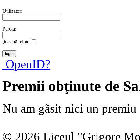
Utilizator:
Parola:
ţine-mã minte
OpenID?
Premii obţinute de S
Nu am gãsit nici un premiu a
© 2026 Liceul "Grigore Moi