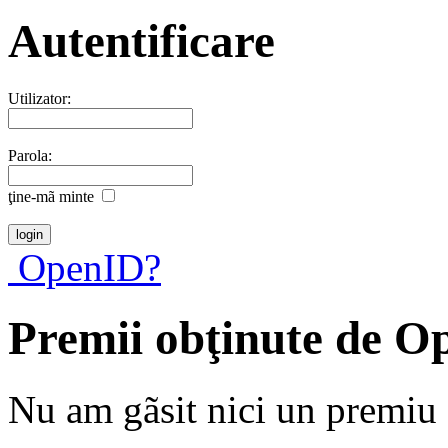
Autentificare
Utilizator:
Parola:
ţine-mã minte
OpenID?
Premii obţinute de O
Nu am gãsit nici un premiu a