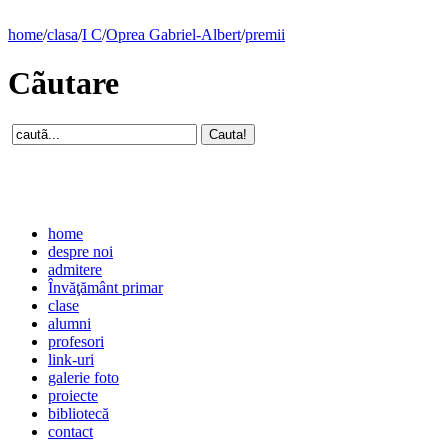
home
/
clasa
/
I C
/
Oprea Gabriel-Albert
/
premii
Cãutare
home
despre noi
admitere
Învăţământ primar
clase
alumni
profesori
link-uri
galerie foto
proiecte
bibliotecă
contact