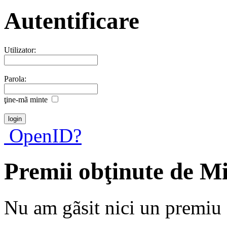
Autentificare
Utilizator:
Parola:
ţine-mã minte
OpenID?
Premii obţinute de M
Nu am gãsit nici un premiu a