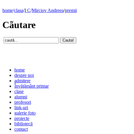
home
/
clasa
/
I C
/
Mirciov Andreea
/
premii
Cãutare
home
despre noi
admitere
Învăţământ primar
clase
alumni
profesori
link-uri
galerie foto
proiecte
bibliotecă
contact