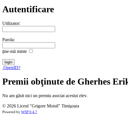
Autentificare
Utilizator:
Parola:
ţine-mã minte
OpenID?
Premii obţinute de Gherhes Er
Nu am gãsit nici un premiu asociat acestui elev.
© 2026 Liceul "Grigore Moisil" Timişoara
Powered by
WSP 0.4.7