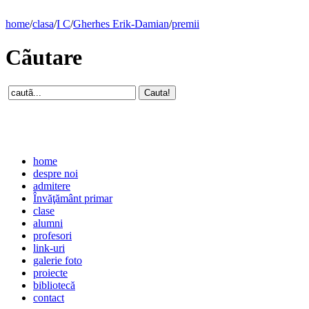
home
/
clasa
/
I C
/
Gherhes Erik-Damian
/
premii
Cãutare
home
despre noi
admitere
Învăţământ primar
clase
alumni
profesori
link-uri
galerie foto
proiecte
bibliotecă
contact