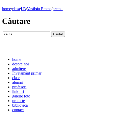
home
/
clasa
/
I B
/
Vasiloiu Emma
/
premii
Cãutare
home
despre noi
admitere
Învăţământ primar
clase
alumni
profesori
link-uri
galerie foto
proiecte
bibliotecă
contact