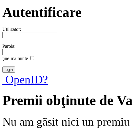
Autentificare
Utilizator:
Parola:
ţine-mã minte
OpenID?
Premii obţinute de V
Nu am gãsit nici un premiu a