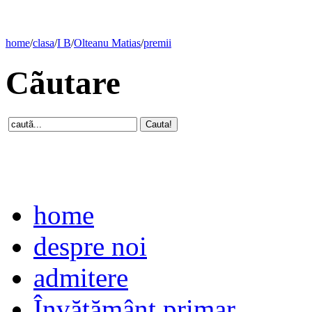
home
/
clasa
/
I B
/
Olteanu Matias
/
premii
Cãutare
home
despre noi
admitere
Învăţământ primar