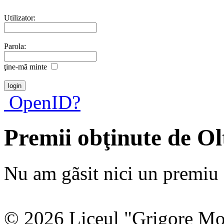
Utilizator:
Parola:
ţine-mã minte
OpenID?
Premii obţinute de O
Nu am gãsit nici un premiu a
© 2026 Liceul "Grigore Moi