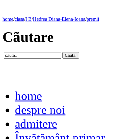
home
/
clasa
/
I B
/
Hedrea Diana-Elena-Ioana
/
premii
Cãutare
home
despre noi
admitere
Învăţământ primar