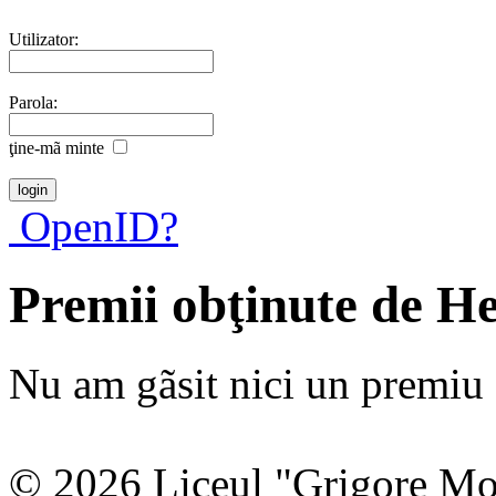
Utilizator:
Parola:
ţine-mã minte
OpenID?
Premii obţinute de H
Nu am gãsit nici un premiu a
© 2026 Liceul "Grigore Moi