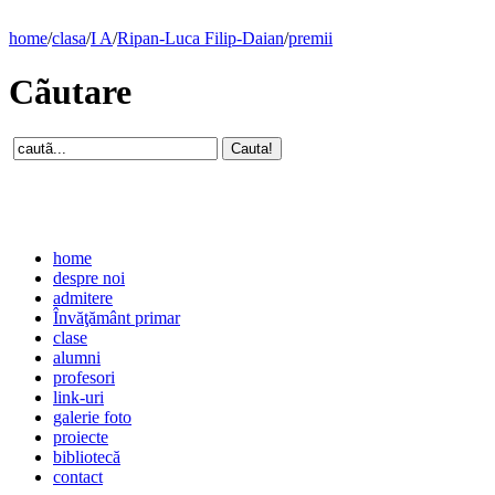
home
/
clasa
/
I A
/
Ripan-Luca Filip-Daian
/
premii
Cãutare
home
despre noi
admitere
Învăţământ primar
clase
alumni
profesori
link-uri
galerie foto
proiecte
bibliotecă
contact