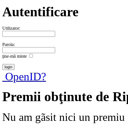
Autentificare
Utilizator:
Parola:
ţine-mã minte
OpenID?
Premii obţinute de R
Nu am gãsit nici un premiu a