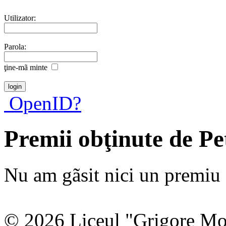
Utilizator:
Parola:
ţine-mã minte
OpenID?
Premii obţinute de P
Nu am gãsit nici un premiu a
© 2026 Liceul "Grigore Moi