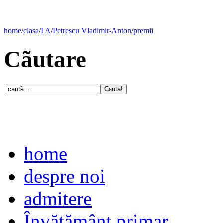
home
/
clasa
/
I A
/
Petrescu Vladimir-Anton
/
premii
Cãutare
home
despre noi
admitere
Învăţământ primar