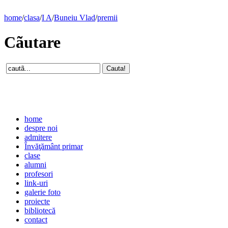
home
/
clasa
/
I A
/
Buneiu Vlad
/
premii
Cãutare
home
despre noi
admitere
Învăţământ primar
clase
alumni
profesori
link-uri
galerie foto
proiecte
bibliotecă
contact