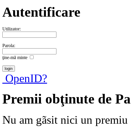
Autentificare
Utilizator:
Parola:
ţine-mã minte
OpenID?
Premii obţinute de 
Nu am gãsit nici un premiu a