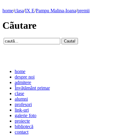
home
/
clasa
/
IX E
/
Pampu Malina-Ioana
/
premii
Cãutare
home
despre noi
admitere
Învăţământ primar
clase
alumni
profesori
link-uri
galerie foto
proiecte
bibliotecă
contact