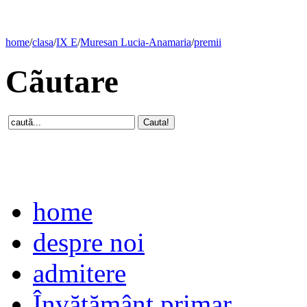
home
/
clasa
/
IX E
/
Muresan Lucia-Anamaria
/
premii
Cãutare
home
despre noi
admitere
Învăţământ primar