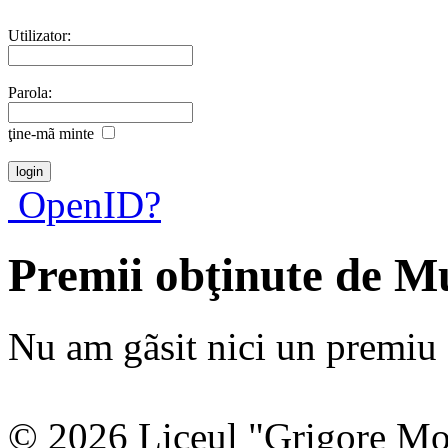
Utilizator:
Parola:
ţine-mã minte
OpenID?
Premii obţinute de 
Nu am gãsit nici un premiu a
© 2026 Liceul "Grigore Moi