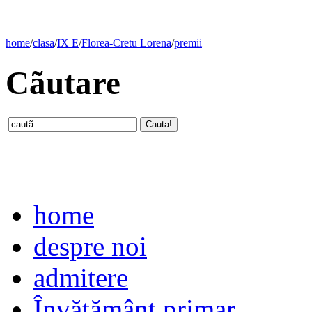
home
/
clasa
/
IX E
/
Florea-Cretu Lorena
/
premii
Cãutare
home
despre noi
admitere
Învăţământ primar