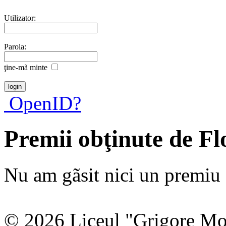
Utilizator:
Parola:
ţine-mã minte
OpenID?
Premii obţinute de F
Nu am gãsit nici un premiu a
© 2026 Liceul "Grigore Moi