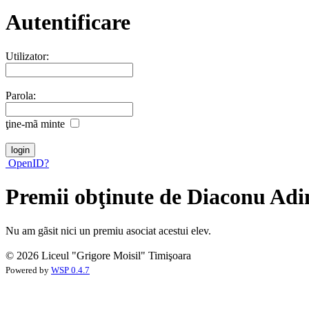
Autentificare
Utilizator:
Parola:
ţine-mã minte
OpenID?
Premii obţinute de Diaconu Adi
Nu am gãsit nici un premiu asociat acestui elev.
© 2026 Liceul "Grigore Moisil" Timişoara
Powered by
WSP 0.4.7