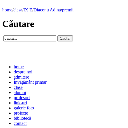
home
/
clasa
/
IX E
/
Diaconu Adina
/
premii
Cãutare
home
despre noi
admitere
Învăţământ primar
clase
alumni
profesori
link-uri
galerie foto
proiecte
bibliotecă
contact