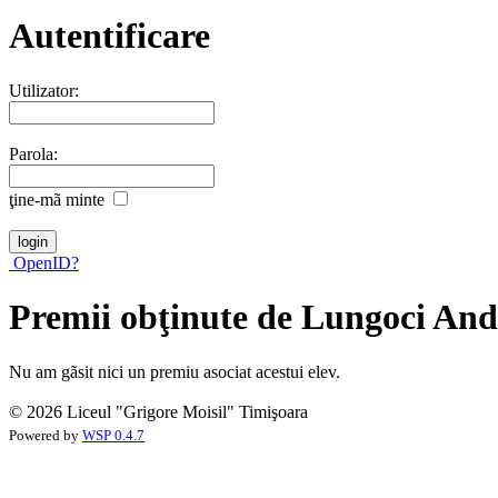
Autentificare
Utilizator:
Parola:
ţine-mã minte
OpenID?
Premii obţinute de Lungoci And
Nu am gãsit nici un premiu asociat acestui elev.
© 2026 Liceul "Grigore Moisil" Timişoara
Powered by
WSP 0.4.7