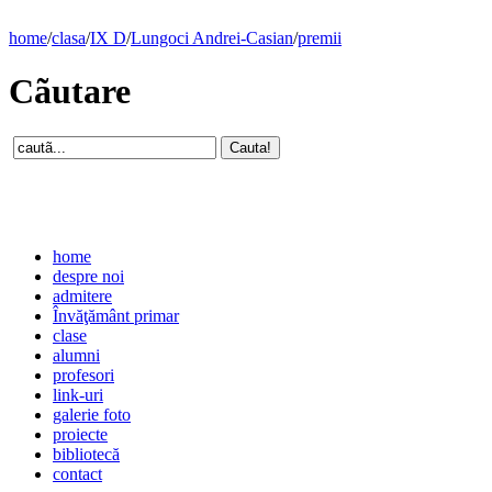
home
/
clasa
/
IX D
/
Lungoci Andrei-Casian
/
premii
Cãutare
home
despre noi
admitere
Învăţământ primar
clase
alumni
profesori
link-uri
galerie foto
proiecte
bibliotecă
contact