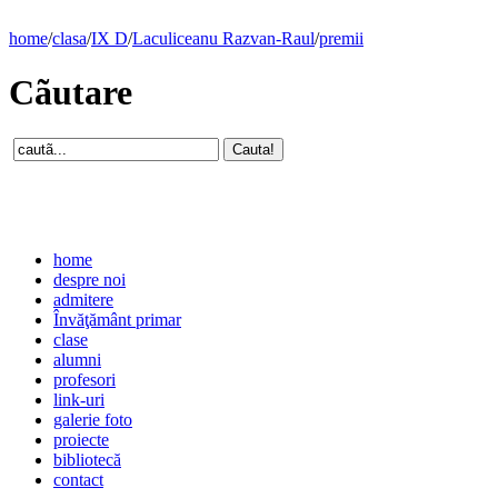
home
/
clasa
/
IX D
/
Laculiceanu Razvan-Raul
/
premii
Cãutare
home
despre noi
admitere
Învăţământ primar
clase
alumni
profesori
link-uri
galerie foto
proiecte
bibliotecă
contact