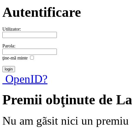
Autentificare
Utilizator:
Parola:
ţine-mã minte
OpenID?
Premii obţinute de L
Nu am gãsit nici un premiu a