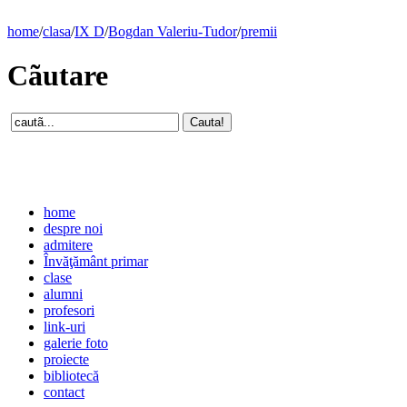
home
/
clasa
/
IX D
/
Bogdan Valeriu-Tudor
/
premii
Cãutare
home
despre noi
admitere
Învăţământ primar
clase
alumni
profesori
link-uri
galerie foto
proiecte
bibliotecă
contact