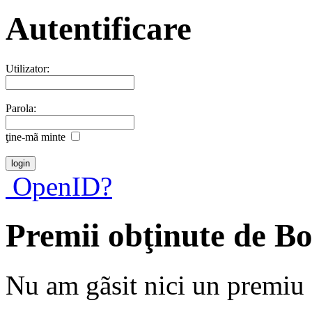
Autentificare
Utilizator:
Parola:
ţine-mã minte
OpenID?
Premii obţinute de B
Nu am gãsit nici un premiu a