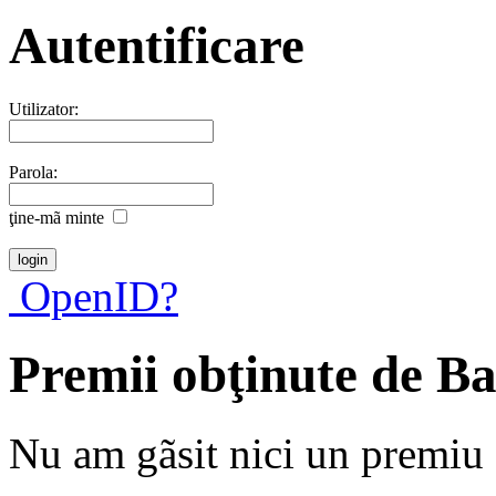
Autentificare
Utilizator:
Parola:
ţine-mã minte
OpenID?
Premii obţinute de B
Nu am gãsit nici un premiu a