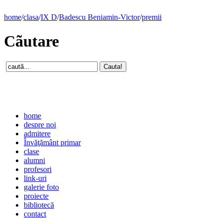
home
/
clasa
/
IX D
/
Badescu Beniamin-Victor
/
premii
Cãutare
home
despre noi
admitere
Învăţământ primar
clase
alumni
profesori
link-uri
galerie foto
proiecte
bibliotecă
contact