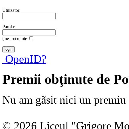
Utilizator:
Parola:
ţine-mã minte
OpenID?
Premii obţinute de P
Nu am gãsit nici un premiu a
© 2026 Liceul "Grigore Moi