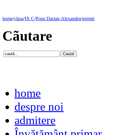
home
/
clasa
/
IX C
/
Popa Darian-Alexandru
/
premii
Cãutare
home
despre noi
admitere
Învăţământ primar