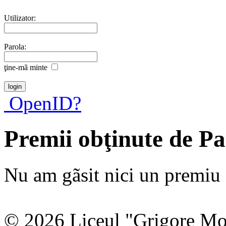
Utilizator:
Parola:
ţine-mã minte
OpenID?
Premii obţinute de P
Nu am gãsit nici un premiu a
© 2026 Liceul "Grigore Moi