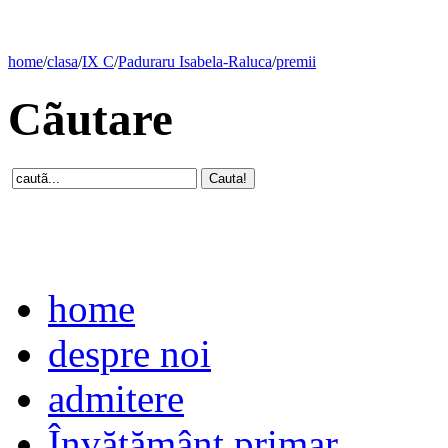
home
/
clasa
/
IX C
/
Paduraru Isabela-Raluca
/
premii
Cãutare
home
despre noi
admitere
Învăţământ primar